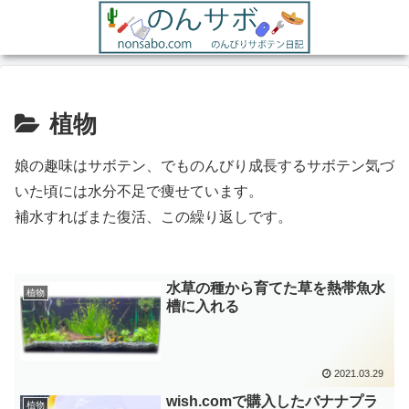
植物
娘の趣味はサボテン、でものんびり成長するサボテン気づ
いた頃には水分不足で痩せています。
補水すればまた復活、この繰り返しです。
水草の種から育てた草を熱帯魚水
植物
槽に入れる
2021.03.29
wish.comで購入したバナナプラ
植物