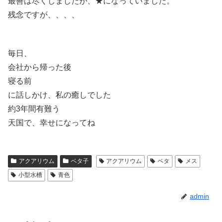
最善は尽くしましたが、★になっていました。
残念ですが、、、、
毎日、
会社から帰った後
寝る前
に話しかけ、私の癒しでした
約3年間有難う
天国で、幸せになってね
アクアリウム
ベタ子
アクアリウム
ベタ
メス
小型水槽
青色
admin