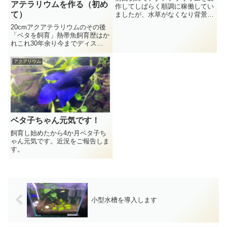
アテラリウムを作る（初め
作してしばらく順調に稼働してい
て）
ましたが、水草がなくなり背景に
植えたアスパラもなくなり、最後
20cmアクアテラリウムのその後
はポンプが故障して滝が止まって
「ベタを飼育」熱帯魚飼育歴はか
しまいました、、、、20cmキュ
れこれ30年余り今までディスカ
ーブ水槽で初めて製作したアクア
スを飼ってみたりCO2を入れて水
テラリウム水草を生やし、右の...
草水槽にチャレンジしてみたり気
アクアリウム
分転換に水槽の景色を変えてみた
りいろいろしてきました。今回は
初めてアクアテラリウムに挑...
ベタ子ちゃん元気です！
飼育し始めたから4か月ベタ子ち
ゃん元気です。近況をご報告しま
す。
小型水槽を導入します