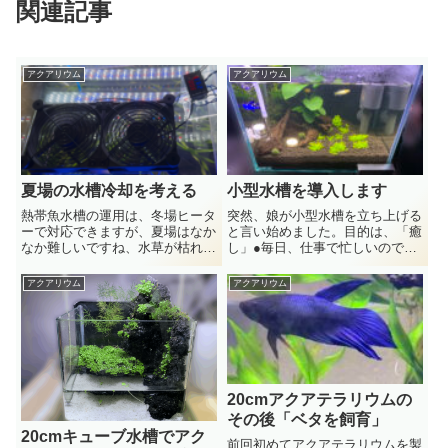
関連記事
アクアリウム
アクアリウム
夏場の水槽冷却を考える
小型水槽を導入します
熱帯魚水槽の運用は、冬場ヒータ
突然、娘が小型水槽を立ち上げる
ーで対応できますが、夏場はなか
と言い始めました。目的は、「癒
なか難しいですね、水草が枯れた
し」●毎日、仕事で忙しいので家
り魚の体調が悪くなったりと。今
にいる時は癒されたい●イメージ
回は夏場の冷却システムを検討し
としては、緑の水草を敷き詰め
アクアリウム
アクアリウム
てみました。ペルチェ式やコンプ
て、可愛い小型のエビを飼育●水
レッサー式の冷却も検討しました
槽サイズは、設置スペースを考慮
が、結局コストが安いファン式に
して横幅は20cm程度の物が理
しました。
想...
20cmアクアテラリウムの
その後「ベタを飼育」
20cmキューブ水槽でアク
前回初めてアクアテラリウムを製