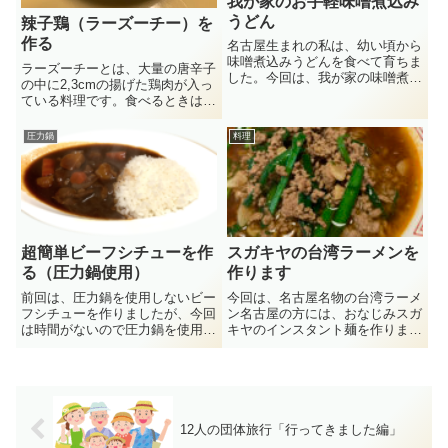
我が家のお手軽味噌煮込み
うどん
辣子鶏（ラーズーチー）を
作る
名古屋生まれの私は、幼い頃から
味噌煮込みうどんを食べて育ちま
ラーズーチーとは、大量の唐辛子
した。今回は、我が家の味噌煮込
の中に2,3cmの揚げた鶏肉が入っ
みうどん（味噌煮込み）をご紹介
ている料理です。食べるときは、
します。味噌煮込みといえば山本
唐辛子をよけて鶏肉を取り出し食
屋本店や山本屋総本家が有名です
べます。見た目は唐辛子の山で見
圧力鍋
料理
が、値段が高いので地元の人は滅
るからに辛そうですが、実際に食
多に行きません。名古屋のうど
べるのは鶏肉のみなので意外と大
ん...
丈夫です。以前、これがやみ...
超簡単ビーフシチューを作
スガキヤの台湾ラーメンを
る（圧力鍋使用）
作ります
前回は、圧力鍋を使用しないビー
今回は、名古屋名物の台湾ラーメ
フシチューを作りましたが、今回
ン名古屋の方には、おなじみスガ
は時間がないので圧力鍋を使用し
キヤのインスタント麺を作りま
て時短しました。●材料（4人
す。ひき肉を入れて私なりのアレ
分）牛もも肉・・・・・450gジ
ンジを加えます。（写真は3人前
ャガイモ・・・・・1個人
ですのでイメージとしてご覧くだ
参・・・・・1本玉ね
さい）(function(b,c,f,g,a,d,e)
ぎ・・・・・1個塩コショ
{b.M...
ウ・・・・・適量バター...
12人の団体旅行「行ってきました編」