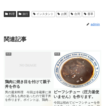
料理
旅行
インスタント
お粥
台湾
香草
admin
関連記事
料理
料理
鶏肉に焼き目を付けて親子
丼を作る
ビーフシチュー（圧力釜使
男の週末料理 今回は冷蔵庫に凍
った鶏もも肉があったので親子丼
いません）を作ります。
を作ります。ポイントは、鶏肉の
今回は初めてビーフシチューを作
臭みを軽減するため、先に焼くの