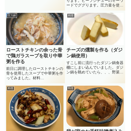
ります。ビーフシチューのキーワ
と卵を溶きすぎずに白身が浮いて
ードでググります。圧力釜を使用
いる感じの仕上がりにします。
したものや市販のルーを使用した
(function(b,c,f,g,a,d,e){b.Mosh...
もの、さまざまなレシピが有りま
圧力鍋
料理
す。今日は週末の休日、台風が来
ており外にも出られずコロナ禍で
もあるので家でじっとしていま
す...
ローストチキンの余った骨
チーズの燻製を作る（ダジ
で鶏ガラスープを取り中華
ン鍋使用）
粥を作る
すこし前に流行ったダジン鍋食器
棚にしまい込んでいました。ダジ
前日に調理したローストチキンの
ン鍋を眺めていたら、、、野菜の
骨を使用したスープで中華粥を作
蒸し料理に使え、背丈も高いので
ってみました。材料
これは燻製機の代用として使える
(function(b,c,f,g,a,d,e)
のでは？早速、スーパーで6Pチ
{b.MoshimoAffiliateObject=a;b=b|
料理
料理
ーズをチーズを購入！ダジン鍋で
|function(){arguments.cur...
チーズの燻製を作ることにしま
し...