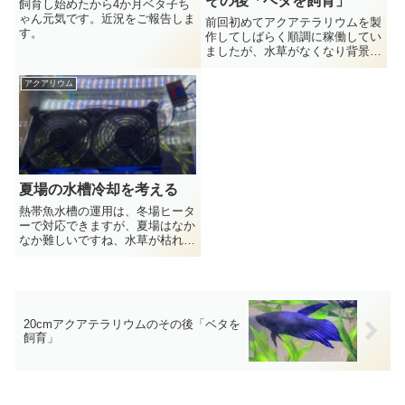
その後「ベタを飼育」
飼育し始めたから4か月ベタ子ち
ゃん元気です。近況をご報告しま
前回初めてアクアテラリウムを製
す。
作してしばらく順調に稼働してい
ましたが、水草がなくなり背景に
植えたアスパラもなくなり、最後
はポンプが故障して滝が止まって
アクアリウム
しまいました、、、、20cmキュ
ーブ水槽で初めて製作したアクア
テラリウム水草を生やし、右の...
夏場の水槽冷却を考える
熱帯魚水槽の運用は、冬場ヒータ
ーで対応できますが、夏場はなか
なか難しいですね、水草が枯れた
り魚の体調が悪くなったりと。今
回は夏場の冷却システムを検討し
てみました。ペルチェ式やコンプ
レッサー式の冷却も検討しました
が、結局コストが安いファン式に
20cmアクアテラリウムのその後「ベタを
しました。
飼育」