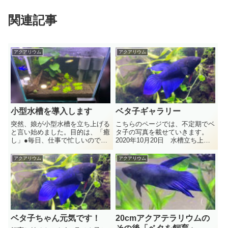
関連記事
アクアリウム
アクアリウム
小型水槽を導入します
ベタ子ギャラリー
突然、娘が小型水槽を立ち上げる
こちらのページでは、不定期でベ
と言い始めました。目的は、「癒
タ子の写真を載せていきます。
し」●毎日、仕事で忙しいので家
2020年10月20日 水槽立ち上げ
にいる時は癒されたい●イメージ
アクアテラリウムに仕上げまし
としては、緑の水草を敷き詰め
た。右奥には溶岩石を積み上げ
アクアリウム
アクアリウム
て、可愛い小型のエビを飼育●水
て、上から滝が流れています。種
槽サイズは、設置スペースを考慮
から育てる草と庭に生えてたコ
して横幅は20cm程度の物が理
ケ、バックにアスパラを植えてあ
想...
り...
ベタ子ちゃん元気です！
20cmアクアテラリウムの