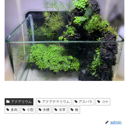
アクアリウム
アクアテラリウム
アスパラ
コケ
多肉
小型
水槽
水草
種
admin