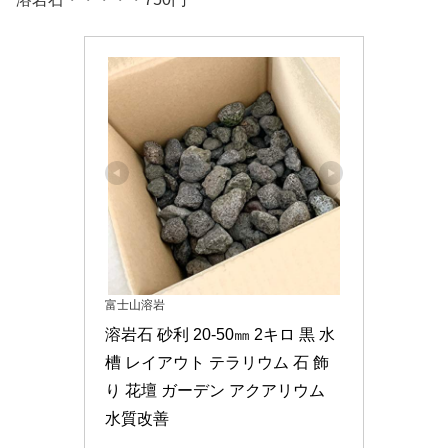
富士山溶岩
溶岩石 砂利 20-50㎜ 2キロ 黒 水
槽 レイアウト テラリウム 石 飾
り 花壇 ガーデン アクアリウム 
水質改善