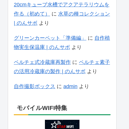
20cmキューブ水槽でアクアテラリウムを
作る（初めて）
に
水草の種コレクション
| のんサボ
より
グリーンカーペット「準備編」
に
自作植
物実生保温庫 | のんサボ
より
ペルチェ式冷蔵庫再製作
に
ペルチェ素子
の活用冷蔵庫の製作 | のんサボ
より
自作撮影ボックス
に
admin
より
モバイルWIFI特集