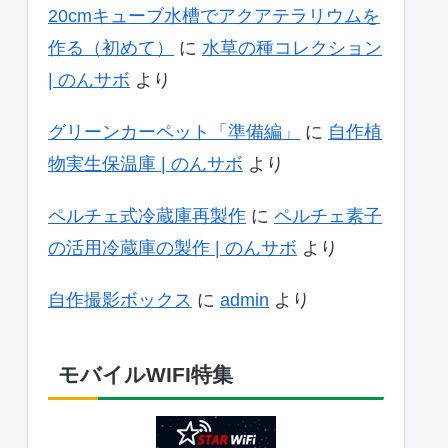
20cmキューブ水槽でアクアテラリウムを
作る（初めて）
に
水草の種コレクション
| のんサボ
より
グリーンカーペット「準備編」
に
自作植
物実生保温庫 | のんサボ
より
ペルチェ式冷蔵庫再製作
に
ペルチェ素子
の活用冷蔵庫の製作 | のんサボ
より
自作撮影ボックス
に
admin
より
モバイルWIFI特集