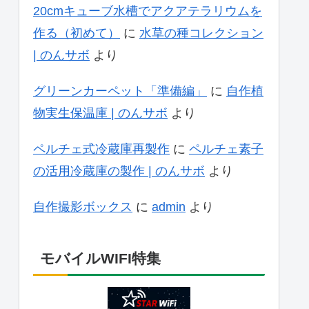
20cmキューブ水槽でアクアテラリウムを
作る（初めて）
に
水草の種コレクション
| のんサボ
より
グリーンカーペット「準備編」
に
自作植
物実生保温庫 | のんサボ
より
ペルチェ式冷蔵庫再製作
に
ペルチェ素子
の活用冷蔵庫の製作 | のんサボ
より
自作撮影ボックス
に
admin
より
モバイルWIFI特集