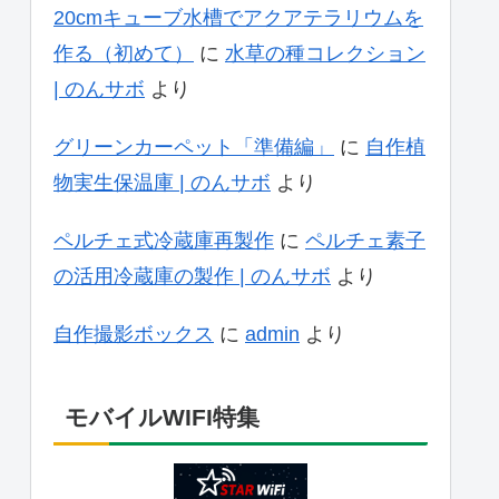
20cmキューブ水槽でアクアテラリウムを
作る（初めて）
に
水草の種コレクション
| のんサボ
より
グリーンカーペット「準備編」
に
自作植
物実生保温庫 | のんサボ
より
ペルチェ式冷蔵庫再製作
に
ペルチェ素子
の活用冷蔵庫の製作 | のんサボ
より
自作撮影ボックス
に
admin
より
モバイルWIFI特集