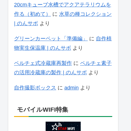
20cmキューブ水槽でアクアテラリウムを
作る（初めて）
に
水草の種コレクション
| のんサボ
より
グリーンカーペット「準備編」
に
自作植
物実生保温庫 | のんサボ
より
ペルチェ式冷蔵庫再製作
に
ペルチェ素子
の活用冷蔵庫の製作 | のんサボ
より
自作撮影ボックス
に
admin
より
モバイルWIFI特集