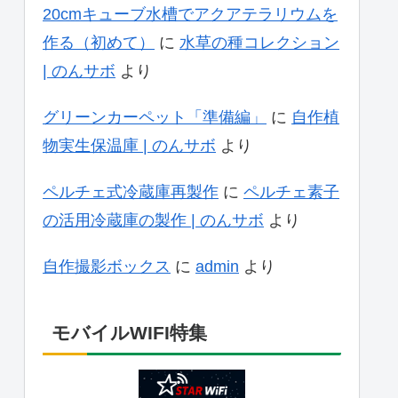
20cmキューブ水槽でアクアテラリウムを
作る（初めて）
に
水草の種コレクション
| のんサボ
より
グリーンカーペット「準備編」
に
自作植
物実生保温庫 | のんサボ
より
ペルチェ式冷蔵庫再製作
に
ペルチェ素子
の活用冷蔵庫の製作 | のんサボ
より
自作撮影ボックス
に
admin
より
モバイルWIFI特集