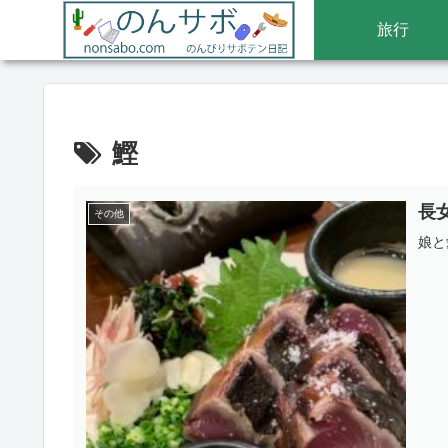
旅行
鰹
長
その他
娘と