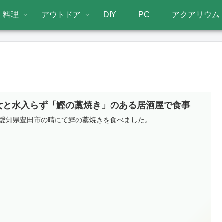
料理
アウトドア
DIY
PC
アクアリウム
女と水入らず「鰹の藁焼き」のある居酒屋で食事
愛知県豊田市の晴にて鰹の藁焼きを食べました。