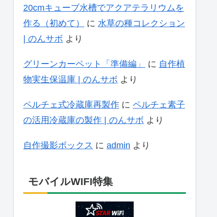
20cmキューブ水槽でアクアテラリウムを
作る（初めて）
に
水草の種コレクション
| のんサボ
より
グリーンカーペット「準備編」
に
自作植
物実生保温庫 | のんサボ
より
ペルチェ式冷蔵庫再製作
に
ペルチェ素子
の活用冷蔵庫の製作 | のんサボ
より
自作撮影ボックス
に
admin
より
モバイルWIFI特集