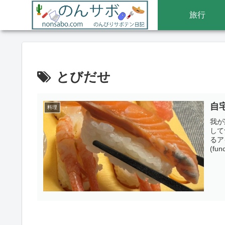
旅行
とびだせ
自
料理
我が
して
るア
(func